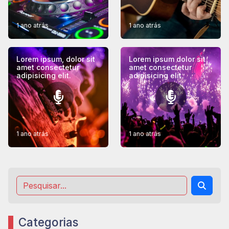
1 ano atrás
1 ano atrás
Lorem ipsum, dolor sit
Lorem ipsum dolor sit
amet consectetur
amet consectetur
adipisicing elit.
adipisicing elit.
1 ano atrás
1 ano atrás
Categorias