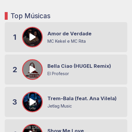
Top Músicas
Amor de Verdade
1
MC Kekel e MC Rita
Bella Ciao (HUGEL Remix)
2
El Profesor
Trem-Bala (feat. Ana Vilela)
3
Jetlag Music
Show Me Love