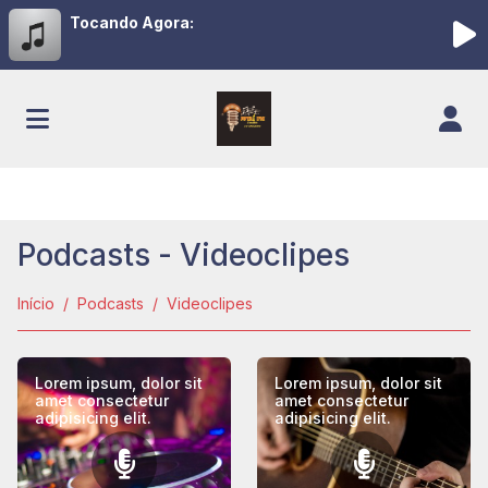
Tocando Agora:
Podcasts - Videoclipes
Início
Podcasts
Videoclipes
Lorem ipsum, dolor sit
Lorem ipsum, dolor sit
amet consectetur
amet consectetur
adipisicing elit.
adipisicing elit.