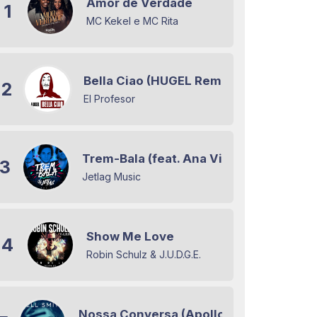
Amor de Verdade
1
MC Kekel e MC Rita
Bella Ciao (HUGEL Remix)
2
El Profesor
Trem-Bala (feat. Ana Vilela)
3
Jetlag Music
Show Me Love
4
Robin Schulz & J.U.D.G.E.
Nossa Conversa (Apollo 55 Remix)