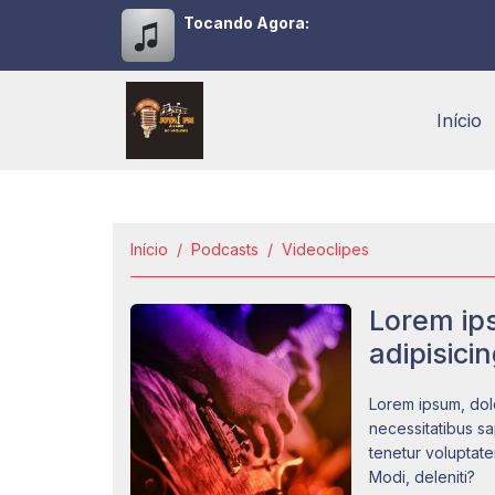
Tocando Agora:
Início
Início
Podcasts
Videoclipes
Lorem ips
adipisicin
Lorem ipsum, dolo
necessitatibus s
tenetur voluptate
Modi, deleniti?