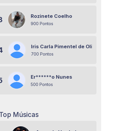
Rozinete Coelho
3
900 Pontos
Iris Carla Pimentel de Oliveira Miranda
4
700 Pontos
Er******o Nunes
5
500 Pontos
Top Músicas