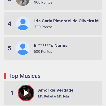
900 Pontos
Iris Carla Pimentel de Oliveira Mira
4
700 Pontos
Er******o Nunes
5
500 Pontos
Top Músicas
Amor de Verdade
1
MC Kekel e MC Rita