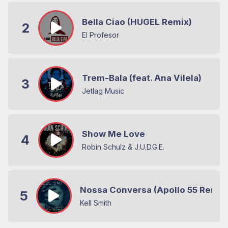
Bella Ciao (HUGEL Remix)
2
El Profesor
Trem-Bala (feat. Ana Vilela)
3
Jetlag Music
Show Me Love
4
Robin Schulz & J.U.D.G.E.
Nossa Conversa (Apollo 55 Remix
5
Kell Smith