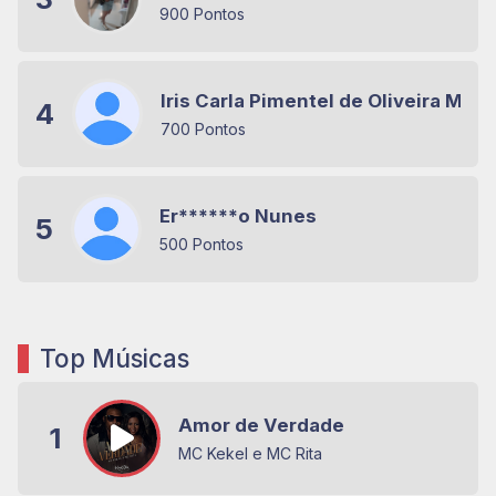
900 Pontos
Iris Carla Pimentel de Oliveira Mira
4
700 Pontos
Er******o Nunes
5
500 Pontos
Top Músicas
Amor de Verdade
1
MC Kekel e MC Rita