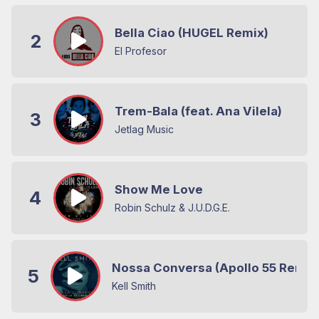
Bella Ciao (HUGEL Remix)
2
El Profesor
Trem-Bala (feat. Ana Vilela)
3
Jetlag Music
Show Me Love
4
Robin Schulz & J.U.D.G.E.
Nossa Conversa (Apollo 55 Remix
5
Kell Smith