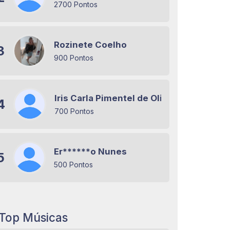
2700 Pontos
Rozinete Coelho
3
900 Pontos
Iris Carla Pimentel de Oliveira Miranda
4
700 Pontos
Er******o Nunes
5
500 Pontos
Top Músicas