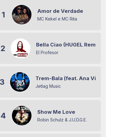
Amor de Verdade
1
MC Kekel e MC Rita
Bella Ciao (HUGEL Remix)
2
El Profesor
Trem-Bala (feat. Ana Vilela)
3
Jetlag Music
Show Me Love
4
Robin Schulz & J.U.D.G.E.